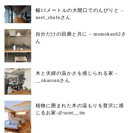
幅11メートルの大開口でのんびりと –
neet_shufuさん
自分だけの回廊と共に – momokan62さ
ん
木と夫婦の温かさを感じられる家 –
__okaosanさん
植物に囲まれた木の温もりを贅沢に感
じるお家-@sumi__tm