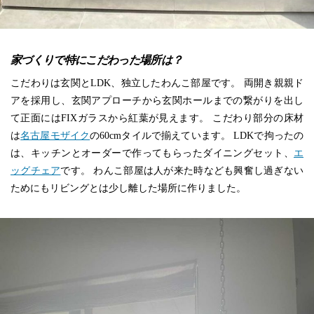
家づくりで特にこだわった場所は？
こだわりは玄関とLDK、独立したわんこ部屋です。 両開き親親ド
アを採用し、玄関アプローチから玄関ホールまでの繋がりを出し
て正面にはFIXガラスから紅葉が見えます。 こだわり部分の床材
は
名古屋モザイク
の60cmタイルで揃えています。 LDKで拘ったの
は、キッチンとオーダーで作ってもらったダイニングセット、
エ
ッグチェア
です。 わんこ部屋は人が来た時なども興奮し過ぎない
ためにもリビングとは少し離した場所に作りました。