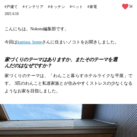
54
戸建て
インテリア
キッチン
ペット
家電
2021.6.10
こんにちは。Nokoto編集部です。
今回は
kapiusa_home
さんに住まいノコトをお聞きしました。
家づくりのテーマはありますか、またそのテーマを選
んだのはなぜですか？
家づくりのテーマは、「わんこと暮らすホテルライクな平屋」で
す。 3匹のわんこと私達家族とが住みやすくストレスの少なくなる
ようなお家を目指しました。