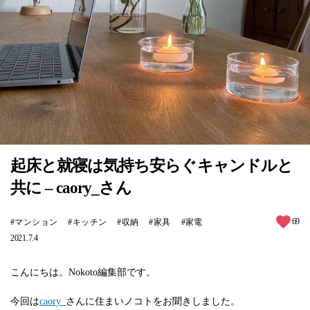
起床と就寝は気持ち安らぐキャンドルと
共に – caory_さん
69
マンション
キッチン
収納
家具
家電
2021.7.4
こんにちは。Nokoto編集部です。
今回は
caory_
さんに住まいノコトをお聞きしました。