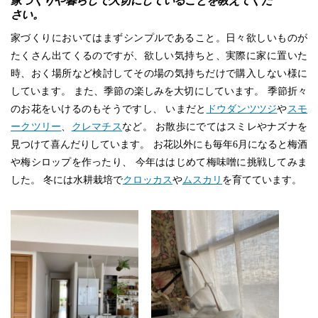
家づくりや暮らしで大切にしていることを教えてくだ
さい。
家づくりにおいてはまずシンプルであること。日々欲しいものが
たくさん出てくるのですが、欲しい気持ちと、実際に家に置いた
時、おく場所など検討してその場の気持ちだけで購入しない様に
しています。 また、季節の楽しみを大切にしています。 季節折々
のお花をいけるのもそうですし、 いまだと
ドウダンツツジ
や
スモ
ークツリー
、
クレマチス
など。 お散歩にでてはスミレやナズナを
見つけて喜んだりしています。 お花以外にも毎年6月になると梅酒
や梅シロップを作ったり、 今年ははじめて梅味噌に挑戦してみま
した。 冬には水耕栽培で
クロッカス
や
ムスカリ
を育てています。