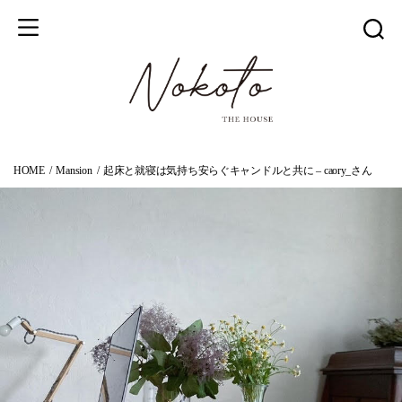
HOME
Mansion
起床と就寝は気持ち安らぐキャンドルと共に – caory_さん