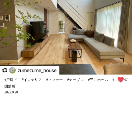
67
戸建て
インテリア
ソファー
テーブル
三井ホーム
開放感
2022.9.28