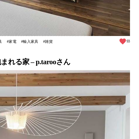
93
具
家電
輸入家具
雑貨
家 – p.tarooさん