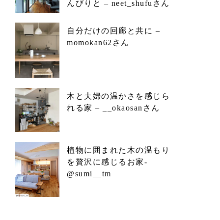
んびりと – neet_shufuさん
自分だけの回廊と共に –
momokan62さん
木と夫婦の温かさを感じら
れる家 – __okaosanさん
植物に囲まれた木の温もり
を贅沢に感じるお家-
@sumi__tm