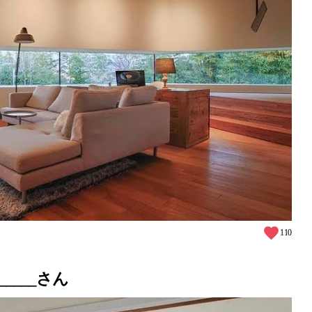
110
____さん