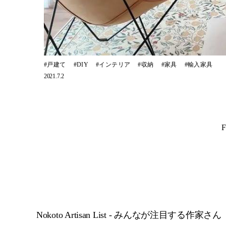
戸建て
DIY
インテリア
収納
家具
輸入家具
2021.7.2
F
Nokoto Artisan List - みんなが注目する作家さん