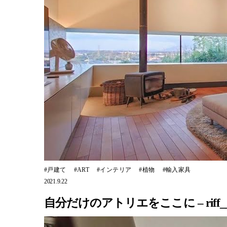
戸建て
ART
インテリア
植物
輸入家具
2021.9.22
自分だけのアトリエをここに – riff__