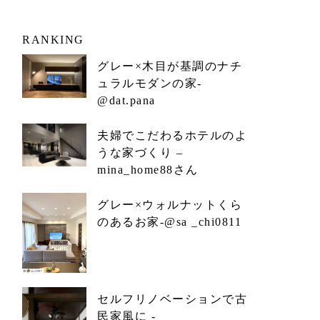
RANKING
グレー×木目が基調のナチ
ュラルモダンの家-
@dat.pana
夫婦でこだわるホテルのよ
うな家づくり –
mina_home88さん
グレー×ウォルナットくら
のあるお家-@sa _chi0811
セルフリノベーションで古
民家風に -