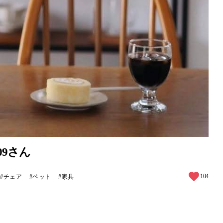
09さん
104
チェア
ペット
家具