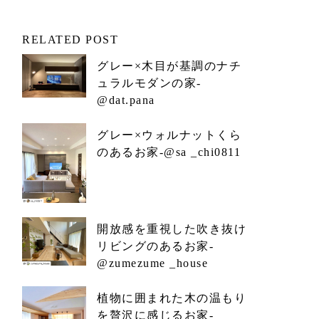
RELATED POST
グレー×木目が基調のナチ
ュラルモダンの家-
@dat.pana
グレー×ウォルナットくら
のあるお家-@sa _chi0811
開放感を重視した吹き抜け
リビングのあるお家-
@zumezume _house
植物に囲まれた木の温もり
を贅沢に感じるお家-