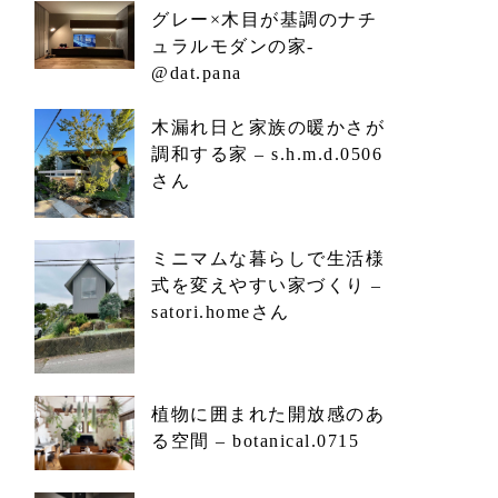
グレー×木目が基調のナチ
ュラルモダンの家-
@dat.pana
木漏れ日と家族の暖かさが
調和する家 – s.h.m.d.0506
さん
ミニマムな暮らしで生活様
式を変えやすい家づくり –
satori.homeさん
植物に囲まれた開放感のあ
る空間 – botanical.0715